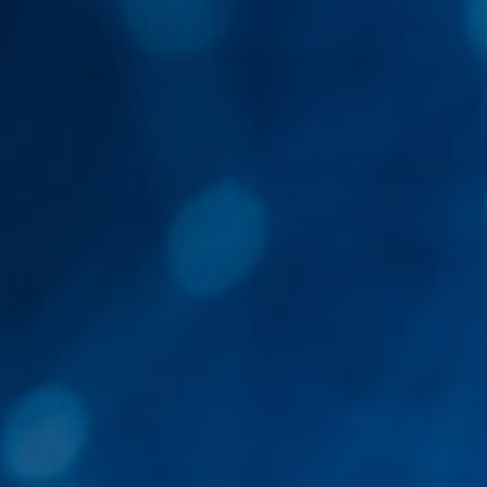
19 dé