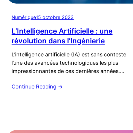
Numérique
15 octobre 2023
L’Intelligence Artificielle : une
révolution dans l’Ingénierie
L’intelligence artificielle (IA) est sans conteste
l’une des avancées technologiques les plus
impressionnantes de ces dernières années.
Elle transforme significativement tous les pans
Continue Reading
→
de la société, et le secteur de l’ingénierie
n’échappe pas à son influence. En effet l’IA a le
potentiel de modifier tous les processus
d’ingénierie, de l’analyse du besoin, de
l’innovation à…