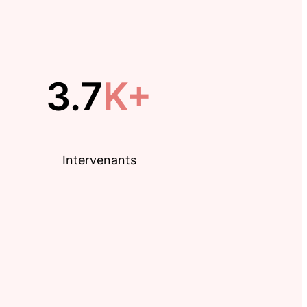
3.7
K+
Intervenants