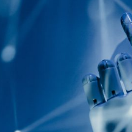
Le prompt engineering
15 janvier 2024
Maîtriser le marché :
Comment les études de
marché contribuent à la
réussite commerciale
cembre 2023