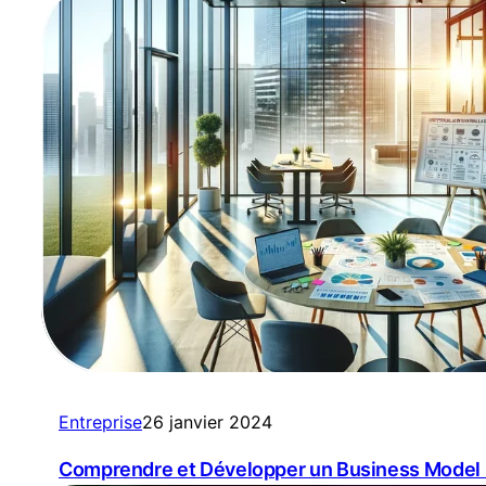
n
a
t
i
v
e
:
Entreprise
26 janvier 2024
Comprendre et Développer un Business Model 