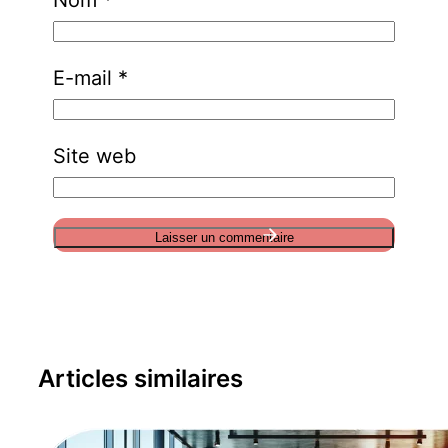
Nom
*
E-mail
*
Site web
A
l
t
Articles similaires
e
r