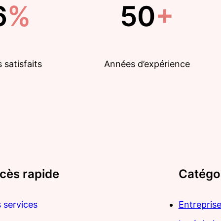
6
%
50
+
 satisfaits
Années d’expérience
cès rapide
Catégo
 services
Entrepris