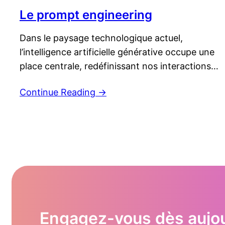
Le prompt engineering
Dans le paysage technologique actuel,
l’intelligence artificielle générative occupe une
place centrale, redéfinissant nos interactions
avec la technologie. Cette transformation
Continue Reading
→
fondamentale est incarnée par une pratique
innovante : le prompt engineering. Que vous
cherchiez un assistant virtuel avec ChatGPT
ou à créer des images avec DALL-E, la manière
dont vous formulez vos requêtes, appelées
« prompts »,…
Engagez-vous dès aujour