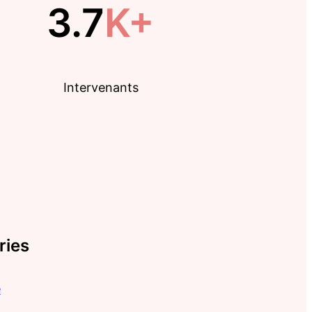
3.7
K+
Intervenants
ries
e