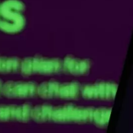
Le prompt engineering
15 janvier 2024
Maîtriser le marché :
Comment les études de
marché contribuent à la
réussite commerciale
cembre 2023